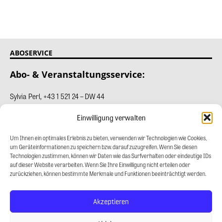
ABOSERVICE
Abo- & Veranstaltungsservice:
Sylvia Perl
,
+43 1 521 24 – DW 44
Einwilligung verwalten
Isabella Tocauer, +43 1 521 24 – DW 14
Um Ihnen ein optimales Erlebnis zu bieten, verwenden wir Technologien wie Cookies,
Fragen zu Ihrem Abonnement:
abo@gewinn.com
um Geräteinformationen zu speichern bzw. darauf zuzugreifen. Wenn Sie diesen
Technologien zustimmen, können wir Daten wie das Surfverhalten oder eindeutige IDs
KONTAKT
auf dieser Website verarbeiten. Wenn Sie Ihre Einwilligung nicht erteilen oder
zurückziehen, können bestimmte Merkmale und Funktionen beeinträchtigt werden.
Wailand & Waldstein Ges.m.b.H.
Stiftgasse 31
Akzeptieren
1071 Wien