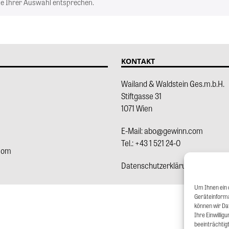
ie Ihrer Auswahl entsprechen.
KONTAKT
Wailand & Waldstein Ges.m.b.H.
Stiftgasse 31
1071 Wien
E-Mail:
abo@gewinn.com
Tel.:
+43 1 521 24-0
com
Datenschutzerklärung
(neuer Ta
Um Ihnen ein 
Geräteinforma
können wir Dat
Ihre Einwilli
beeinträchtig