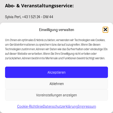
Abo- & Veranstaltungsservice:
Sylvia Perl
,
+43 1 521 24 – DW 44
Isabella Tocauer, +43 1 521 24 – DW 14
Einwilligung verwalten
Fragen zu Ihrem Abonnement:
abo@gewinn.com
Um Ihnen ein optimales Erlebnis zu bieten, verwenden wir Technologien wie Cookies,
um Geräteinformationen zu speichern bzw. darauf zuzugreifen. Wenn Sie diesen
Technologien zustimmen, können wir Daten wie das Surfverhalten oder eindeutige IDs
KONTAKT
auf dieser Website verarbeiten. Wenn Sie Ihre Einwilligung nicht erteilen oder
zurückziehen, können bestimmte Merkmale und Funktionen beeinträchtigt werden.
Wailand & Waldstein Ges.m.b.H.
Stiftgasse 31
1071 Wien
Akzeptieren
E-Mail:
abo@gewinn.com
Ablehnen
Tel.:
+43 1 521 24-0
Voreinstellungen anzeigen
Datenschutzerklärung
(neuer Tab)
Cookie-Richtlinie
Datenschutzerklärung
Impressum