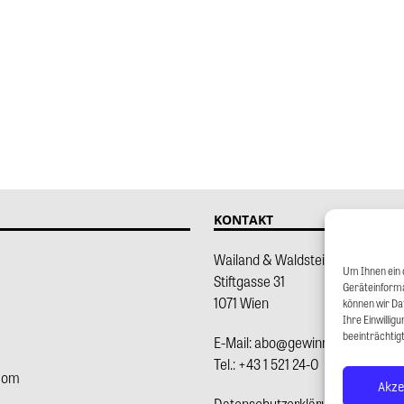
KONTAKT
Wailand & Waldstein Ges.m.b.H.
Um Ihnen ein 
Stiftgasse 31
Geräteinforma
1071 Wien
können wir Dat
Ihre Einwilli
beeinträchtig
E-Mail:
abo@gewinn.com
Tel.:
+43 1 521 24-0
com
Akze
Datenschutzerklärung
(neuer Ta