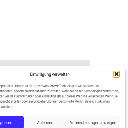
Einwilligung verwalten
optimales Erlebnis zu bieten, verwenden wir Technologien wie Cookies, um
tionen zu speichern bzw. darauf zuzugreifen. Wenn Sie diesen Technologien zustimmen,
en wie das Surfverhalten oder eindeutige IDs auf dieser Website verarbeiten. Wenn Sie
gung nicht erteilen oder zurückziehen, können bestimmte Merkmale und Funktionen
t werden.
ptieren
Ablehnen
Voreinstellungen anzeigen
b)