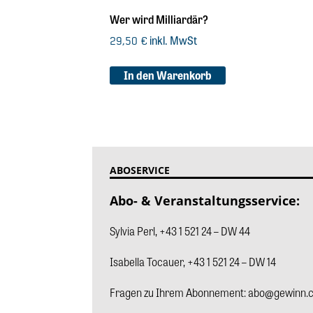
Wer wird Milliardär?
inkl. MwSt
29,50
€
In den Warenkorb
ABOSERVICE
Abo- & Veranstaltungsservice:
Sylvia Perl
,
+43 1 521 24 – DW 44
Isabella Tocauer, +43 1 521 24 – DW 14
Fragen zu Ihrem Abonnement:
abo@gewinn.